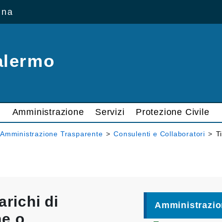
ana
alermo
Amministrazione
Servizi
Protezione Civile
Amministrazione Trasparente
>
Consulenti e Collaboratori
>
T
arichi di
Amministrazio
ne o