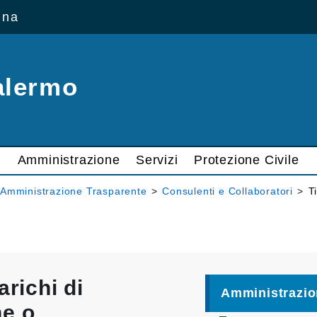
ana
alermo
Amministrazione
Servizi
Protezione Civile
Amministrazione Trasparente
>
Consulenti e Collaboratori
>
T
arichi di
Amministrazio
ne o