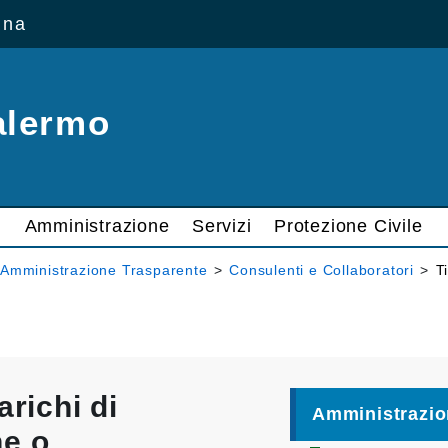
ana
alermo
Amministrazione
Servizi
Protezione Civile
Amministrazione Trasparente
>
Consulenti e Collaboratori
>
T
arichi di
Amministrazio
ne o