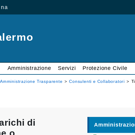
ana
alermo
Amministrazione
Servizi
Protezione Civile
Amministrazione Trasparente
>
Consulenti e Collaboratori
>
T
arichi di
Amministrazio
ne o