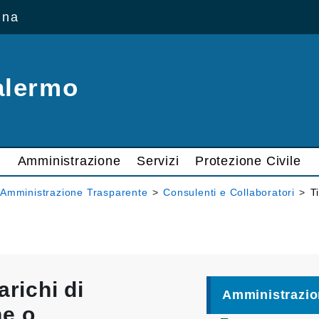
ana
alermo
Amministrazione
Servizi
Protezione Civile
Amministrazione Trasparente
>
Consulenti e Collaboratori
>
T
arichi di
Amministrazio
ne o