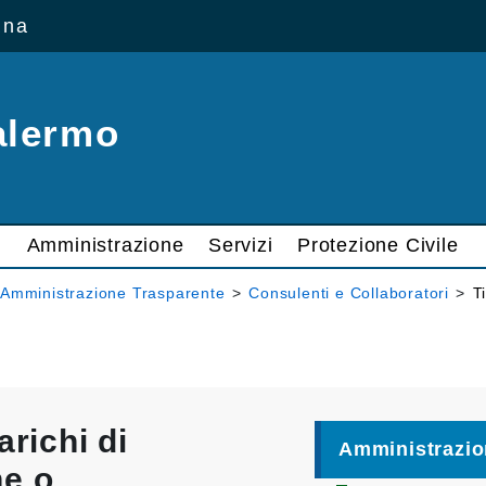
ana
alermo
Amministrazione
Servizi
Protezione Civile
Amministrazione Trasparente
>
Consulenti e Collaboratori
>
T
arichi di
Amministrazio
ne o