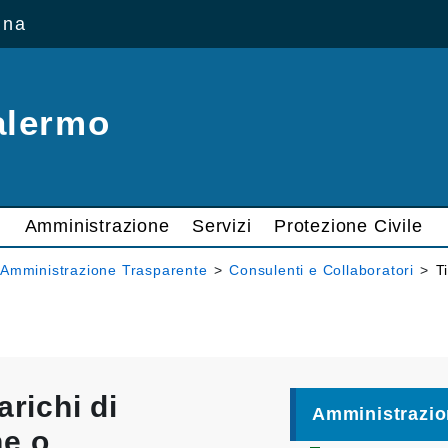
ana
alermo
Amministrazione
Servizi
Protezione Civile
Amministrazione Trasparente
>
Consulenti e Collaboratori
>
T
arichi di
Amministrazio
ne o