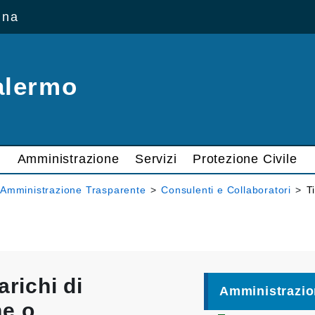
ana
alermo
Amministrazione
Servizi
Protezione Civile
Amministrazione Trasparente
>
Consulenti e Collaboratori
>
T
arichi di
Amministrazio
ne o