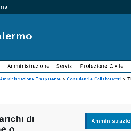
ana
alermo
Amministrazione
Servizi
Protezione Civile
Amministrazione Trasparente
>
Consulenti e Collaboratori
>
T
arichi di
Amministrazio
ne o