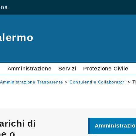
ana
alermo
Amministrazione
Servizi
Protezione Civile
Amministrazione Trasparente
>
Consulenti e Collaboratori
>
T
arichi di
Amministrazio
ne o