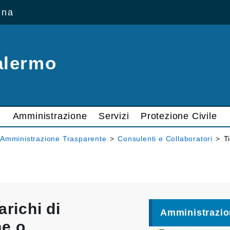
ana
alermo
Amministrazione
Servizi
Protezione Civile
Amministrazione Trasparente
>
Consulenti e Collaboratori
>
T
arichi di
Amministrazio
ne o