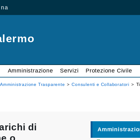
ana
alermo
Amministrazione
Servizi
Protezione Civile
Amministrazione Trasparente
>
Consulenti e Collaboratori
>
T
arichi di
Amministrazio
ne o