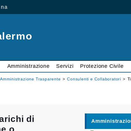
ana
alermo
Amministrazione
Servizi
Protezione Civile
Amministrazione Trasparente
>
Consulenti e Collaboratori
>
T
arichi di
Amministrazio
ne o