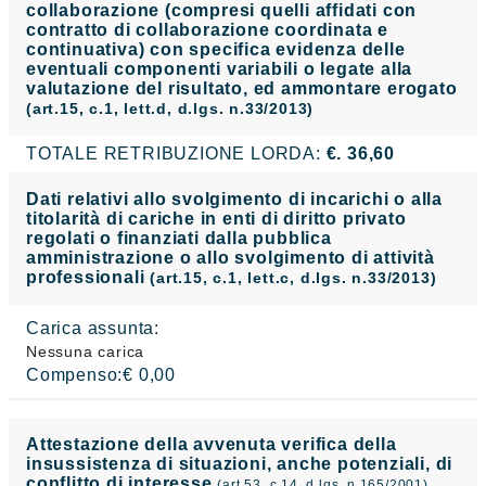
collaborazione (compresi quelli affidati con
contratto di collaborazione coordinata e
continuativa) con specifica evidenza delle
eventuali componenti variabili o legate alla
valutazione del risultato, ed ammontare erogato
(art.15, c.1, lett.d, d.lgs. n.33/2013)
TOTALE RETRIBUZIONE LORDA:
€. 36,60
Dati relativi allo svolgimento di incarichi o alla
titolarità di cariche in enti di diritto privato
regolati o finanziati dalla pubblica
amministrazione o allo svolgimento di attività
professionali
(art.15, c.1, lett.c, d.lgs. n.33/2013)
Carica assunta:
Nessuna carica
Compenso:€ 0,00
Attestazione della avvenuta verifica della
insussistenza di situazioni, anche potenziali, di
conflitto di interesse
(art.53, c.14, d.lgs. n.165/2001)