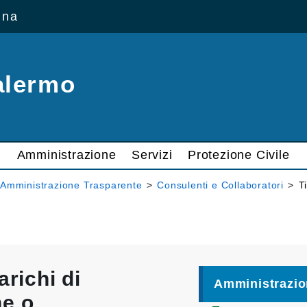
ana
alermo
Amministrazione
Servizi
Protezione Civile
Amministrazione Trasparente
>
Consulenti e Collaboratori
>
T
arichi di
Amministrazio
ne o