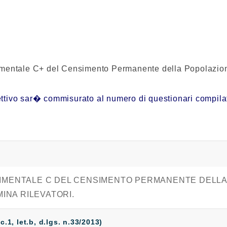
erimentale C+ del Censimento Permanente della Popolazion
tivo sar� commisurato al numero di questionari compilati e 
SPERIMENTALE C DEL CENSIMENTO PERMANENTE DELLA
MINA RILEVATORI.
 c.1, let.b, d.lgs. n.33/2013)