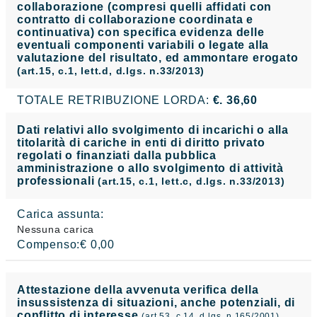
collaborazione (compresi quelli affidati con
contratto di collaborazione coordinata e
continuativa) con specifica evidenza delle
eventuali componenti variabili o legate alla
valutazione del risultato, ed ammontare erogato
(art.15, c.1, lett.d, d.lgs. n.33/2013)
TOTALE RETRIBUZIONE LORDA:
€. 36,60
Dati relativi allo svolgimento di incarichi o alla
titolarità di cariche in enti di diritto privato
regolati o finanziati dalla pubblica
amministrazione o allo svolgimento di attività
professionali
(art.15, c.1, lett.c, d.lgs. n.33/2013)
Carica assunta:
Nessuna carica
Compenso:€ 0,00
Attestazione della avvenuta verifica della
insussistenza di situazioni, anche potenziali, di
conflitto di interesse
(art.53, c.14, d.lgs. n.165/2001)