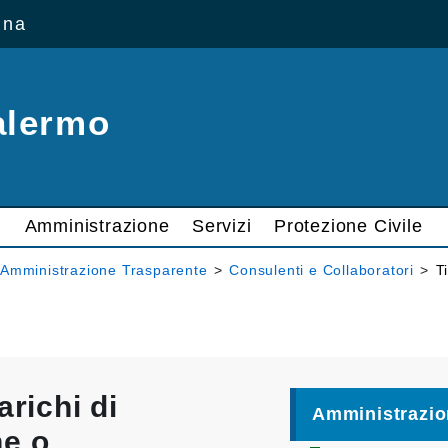
ana
alermo
Amministrazione
Servizi
Protezione Civile
Amministrazione Trasparente
>
Consulenti e Collaboratori
>
T
arichi di
Amministrazio
ne o