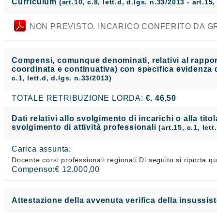
Curriculum
(art.10, c.8, lett.d, d.lgs. n.33/2013 - art.15,
NON PREVISTO. INCARICO CONFERITO DA GR
Compensi, comunque denominati, relativi al rapporto
coordinata e continuativa) con specifica evidenza d
c.1, lett.d, d.lgs. n.33/2013)
TOTALE RETRIBUZIONE LORDA:
€. 46,50
Dati relativi allo svolgimento di incarichi o alla tito
svolgimento di attività professionali
(art.15, c.1, let
Carica assunta:
Docente corsi professionali regionali.Di seguito si riporta 
Compenso:€ 12.000,00
Attestazione della avvenuta verifica della insussist