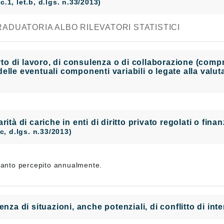
 c.1, let.b, d.lgs. n.33/2013)
ADUATORIA ALBO RILEVATORI STATISTICI
 di lavoro, di consulenza o di collaborazione (compres
elle eventuali componenti variabili o legate alla valu
larità di cariche in enti di diritto privato regolati o fi
t.c, d.lgs. n.33/2013)
quanto percepito annualmente.
enza di situazioni, anche potenziali, di conflitto di in