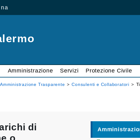
ana
alermo
Amministrazione
Servizi
Protezione Civile
Amministrazione Trasparente
>
Consulenti e Collaboratori
>
T
arichi di
Amministrazio
ne o