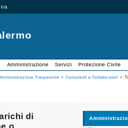
ana
alermo
Amministrazione
Servizi
Protezione Civile
Amministrazione Trasparente
>
Consulenti e Collaboratori
>
T
arichi di
Amministrazio
ne o