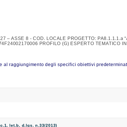
– ASSE 8 - COD. LOCALE PROGETTO: PA8.1.1.1.a “Assis
- CUP: D74F24002170006 PROFILO (G) ESPERTO TEMATI
e al raggiungimento degli specifici obiettivi predetermin
 c.1, let.b, d.lgs. n.33/2013)