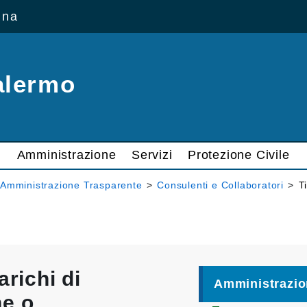
ana
alermo
Amministrazione
Servizi
Protezione Civile
Amministrazione Trasparente
>
Consulenti e Collaboratori
>
T
arichi di
Amministrazio
ne o