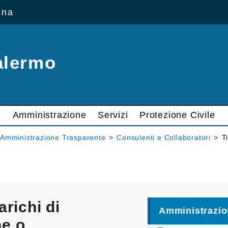
ana
alermo
Amministrazione
Servizi
Protezione Civile
Amministrazione Trasparente
>
Consulenti e Collaboratori
>
T
arichi di
Amministrazio
ne o