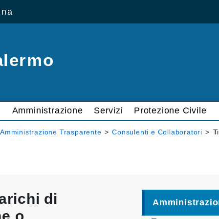
ana
alermo
Amministrazione
Servizi
Protezione Civile
Amministrazione Trasparente
>
Consulenti e Collaboratori
>
T
arichi di
Amministrazio
ne o