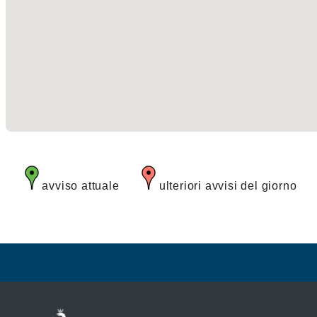
avviso attuale
ulteriori avvisi del giorno